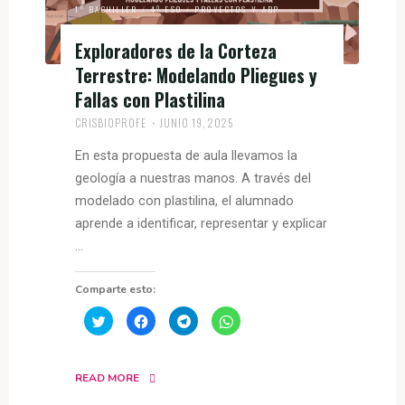
1º BACHILLER
/
4º ESO
/
PROYECTOS Y ABP
Exploradores de la Corteza
Terrestre: Modelando Pliegues y
Fallas con Plastilina
CRISBIOPROFE
JUNIO 19, 2025
En esta propuesta de aula llevamos la
geología a nuestras manos. A través del
modelado con plastilina, el alumnado
aprende a identificar, representar y explicar
…
Comparte esto:
H
H
H
H
a
a
a
a
z
z
z
z
c
c
c
c
l
l
l
l
i
i
i
i
READ MORE
c
c
c
c
p
p
p
p
a
a
a
a