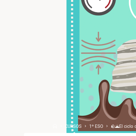
CURSOS
1º ESO
🪨🌋El cicl