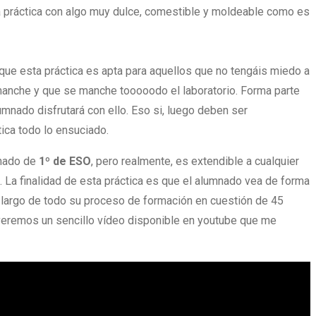
la práctica con algo muy dulce, comestible y moldeable como es
que esta práctica es apta para aquellos que no tengáis miedo a
anche y que se manche tooooodo el laboratorio. Forma parte
mnado disfrutará con ello. Eso si, luego deben ser
tica todo lo ensuciado.
mnado de
1º de ESO
, pero realmente, es extendible a cualquier
. La finalidad de esta práctica es que el alumnado vea de forma
lo largo de todo su proceso de formación en cuestión de 45
, veremos un sencillo vídeo disponible en youtube que me