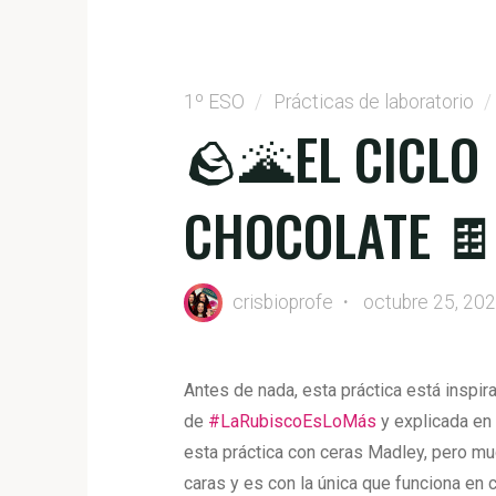
1º ESO
/
Prácticas de laboratorio
/
🪨🌋EL CICLO
CHOCOLATE 
crisbioprofe
octubre 25, 20
Antes de nada, esta práctica está inspir
de
#LaRubiscoEsLoMás
y explicada en
esta práctica con ceras Madley, pero mu
caras y es con la única que funciona en