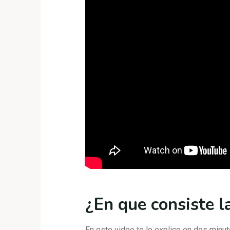
¿En que consiste l
En este video te lo explico en dos minut