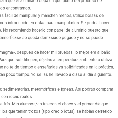
á para que el alumnado sepa en que punto del proceso de
nos encontramos.
 fácil de manipular y manchen menos, utilicé bolsas de
mos introducido en estas para manipularlos. Se podría hacer
te. No recomiendo hacerlo con papel de aluminio puesto que
etamórficas» se queda demasiado pegado y no se puede
 «magma», después de hacer mil pruebas, lo mejor era al baño
ara que solidifiquen, déjalas a temperatura ambiente o utiliza
e no te de tiempo a enseñarlas ya solidificadas en la práctica,
tan poco tiempo. Yo se las he llevado a clase al día siguiente.
os: sedimentarias, metamórficas e ígneas. Así podrás comparar
 con rocas reales.
e frío. Mis alumnos/as trajeron el choco y el primer día que
 y los que tenían trozos (tipo oreo o lotus), se habían derretido