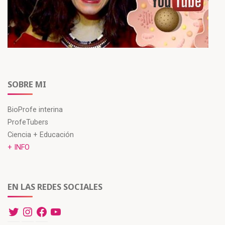
n
a
a
a
a
n
n
n
n
a
a
a
u
n
n
n
e
u
u
u
v
e
e
e
a
v
v
v
)
a
a
a
)
)
)
SOBRE MI
BioProfe interina
ProfeTubers
Ciencia + Educación
+ INFO
EN LAS REDES SOCIALES