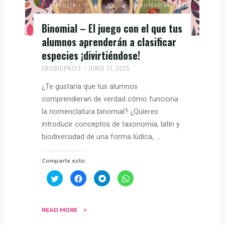
1º BACHILLER
/
1º ESO
/
4º ESO
/
GAMIFICACIÓN Y ABJ
Binomial – El juego con el que tus
alumnos aprenderán a clasificar
especies ¡divirtiéndose!
CRISBIOPROFE
JUNIO 13, 2025
¿Te gustaría que tus alumnos
comprendieran de verdad cómo funciona
la nomenclatura binomial? ¿Quieres
introducir conceptos de taxonomía, latín y
biodiversidad de una forma lúdica, …
Comparte esto:
H
H
H
H
a
a
a
a
z
z
z
z
c
c
c
c
l
l
l
l
i
i
i
i
READ MORE
c
c
c
c
p
p
p
p
a
a
a
a