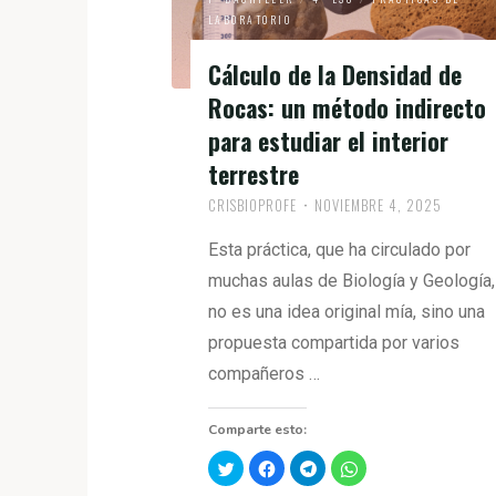
LABORATORIO
Cálculo de la Densidad de
Rocas: un método indirecto
para estudiar el interior
terrestre
CRISBIOPROFE
NOVIEMBRE 4, 2025
Esta práctica, que ha circulado por
muchas aulas de Biología y Geología,
no es una idea original mía, sino una
propuesta compartida por varios
compañeros …
Comparte esto:
H
H
H
H
a
a
a
a
z
z
z
z