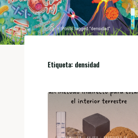
Posts tagged "densidad"
Etiqueta:
densidad
1º BACHILLER
/
4º ESO
/
PRÁCTICAS DE