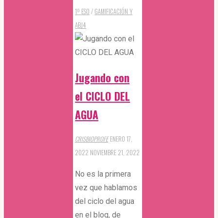
(Se
(Se
ventana
Terra2275
ventana
abre
abre
1º ESO
/
GAMIFICACIÓN Y
nueva)
nueva)
en
en
una
una
–
ABJ
4
ventana
ventana
nueva)
nueva)
Las
especies
de
Jugando con
invertebrados
que
el CICLO DEL
forman
AGUA
la
Tierra
CRISBIOPROFE
ENERO 17,
del
2022
NOVIEMBRE 21, 2022
FUTURO"
No es la primera
vez que hablamos
del ciclo del agua
en el blog, de