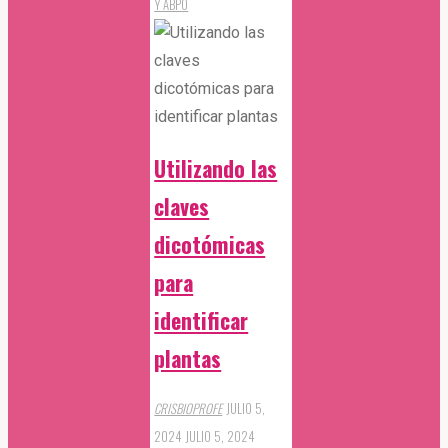
Y ABP
0
Propiedades
de
los
Minerales
en
Utilizando las
1º
de
claves
ESO"
dicotómicas
para
identificar
plantas
CRISBIOPROFE
JULIO 5,
2024
JULIO 5, 2024