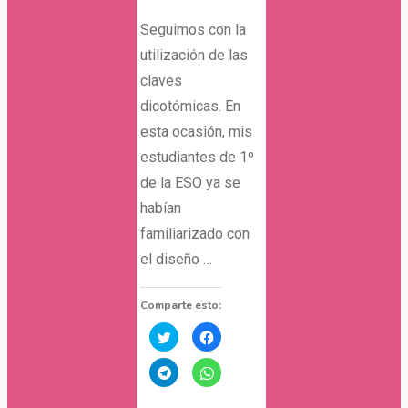
Seguimos con la
utilización de las
claves
dicotómicas. En
esta ocasión, mis
estudiantes de 1º
de la ESO ya se
habían
familiarizado con
el diseño …
Comparte esto:
Haz
Haz
clic
clic
para
para
compartir
compartir
Haz
Haz
en
en
clic
clic
Twitter
Facebook
para
para
(Se
(Se
compartir
compartir