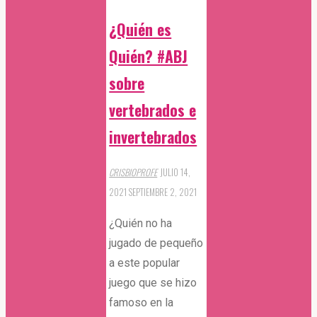
historia
¿Quién es
de
Agu
Quién? #ABJ
y
sobre
Güita"
vertebrados e
invertebrados
CRISBIOPROFE
JULIO 14,
2021
SEPTIEMBRE 2, 2021
¿Quién no ha
jugado de pequeño
a este popular
juego que se hizo
famoso en la