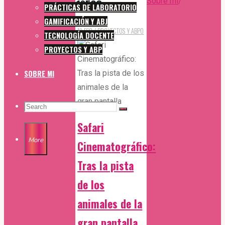
Sobre mi
/
1ºESO
PRÁCTICAS DE LABORATORIO
GAMIFICACIÓN Y ABJ
Back
1º ESO
/
PROYECTOS Y ABP
0
TECNOLOGÍA DOCENTE
to
PROYECTOS Y ABP
Top
SOBRE MI
SEARCH
Search
Search
Safari
for:
More
Cinematográfico:
Tras la pista
de los
animales de la
gran pantalla