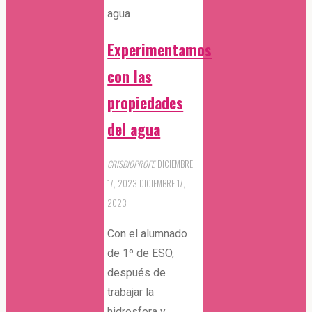
Aventura
de
Experimentamos
Clasificación"
con las
propiedades
del agua
CRISBIOPROFE
DICIEMBRE
17, 2023
DICIEMBRE 17,
2023
Con el alumnado
de 1º de ESO,
después de
trabajar la
hidrosfera y