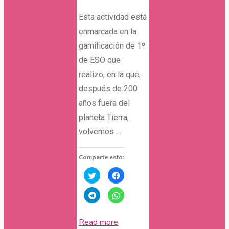
Esta actividad está
enmarcada en la
gamificación de 1º
de ESO que
realizo, en la que,
después de 200
años fuera del
planeta Tierra,
volvemos …
Comparte esto:
Haz
Haz
clic
clic
para
para
compartir
compartir
Haz
Haz
en
en
clic
clic
Twitter
Facebook
para
para
(Se
(Se
compartir
compartir
abre
abre
en
en
"Proyecto
Read more
en
en
Telegram
WhatsApp
una
una