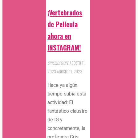
agua"
¡Vertebrados
de Película
ahora en
INSTAGRAM!
CRISBIOPROFE
AGOSTO 11,
2023
AGOSTO 11, 2023
Hace ya algún
tiempo subía esta
actividad: El
fantástico claustro
de IG y
concretamente, la
profesora Cris