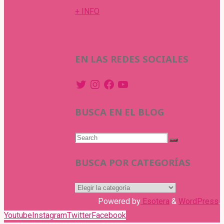
+ INFO
EN LAS REDES SOCIALES
Twitter
Instagram
Facebook
YouTube
BUSCA EN EL BLOG
Search
Search
for:
BUSCA POR CATEGORÍAS
BUSCA
POR
Powered by
Esotera
&
WordPress
.
CATEGORÍAS
Youtube
Instagram
Twitter
Facebook