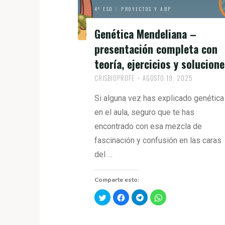
4º ESO
/
PROYECTOS Y ABP
Genética Mendeliana –
presentación completa con
teoría, ejercicios y solucion
CRISBIOPROFE
AGOSTO 19, 2025
Si alguna vez has explicado genética
en el aula, seguro que te has
encontrado con esa mezcla de
fascinación y confusión en las caras
del …
Comparte esto:
H
H
H
H
a
a
a
a
z
z
z
z
c
c
c
c
l
l
l
l