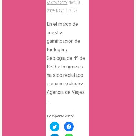
CRISBIOPROFE
MAYO 9,
2025
MAYO 9, 2025
En el marco de
nuestra
gamificación de
Biología y
Geología de 4º de
ESO, el alumnado
ha sido reclutado
por una exclusiva
Agencia de Viajes
…
Comparte esto:
Haz
Haz
clic
clic
para
para