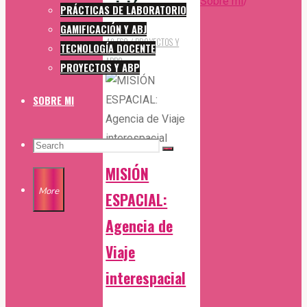
Sobre mi
/
misión
PRÁCTICAS DE LABORATORIO
GAMIFICACIÓN Y ABJ
Back
4º ESO
/
PROYECTOS Y
TECNOLOGÍA DOCENTE
to
ABP
0
PROYECTOS Y ABP
Top
SOBRE MI
SEARCH
Search
Search
MISIÓN
for:
More
ESPACIAL:
Agencia de
Viaje
interespacial