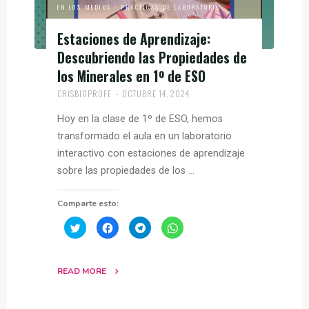
EN LOS MEDIOS
/
PRÁCTICAS DE LABORATORIO
Estaciones de Aprendizaje:
Descubriendo las Propiedades de
los Minerales en 1º de ESO
CRISBIOPROFE
OCTUBRE 14, 2024
Hoy en la clase de 1º de ESO, hemos
transformado el aula en un laboratorio
interactivo con estaciones de aprendizaje
sobre las propiedades de los …
Comparte esto:
H
H
H
H
a
a
a
a
z
z
z
z
c
c
c
c
l
l
l
l
i
i
i
i
READ MORE
c
c
c
c
p
p
p
p
a
a
a
a
r
r
r
r
a
a
a
a