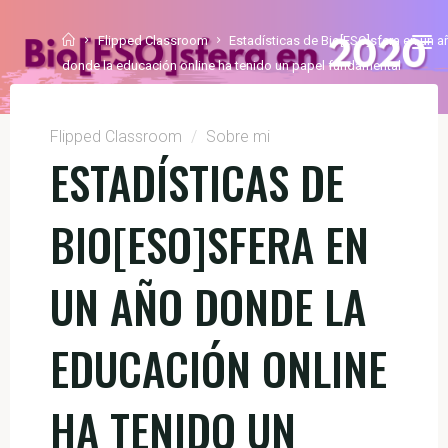
Flipped Classroom
Estadísticas de Bio[ESO]sfera en un a
donde la educación online ha tenido un papel fundamental
Flipped Classroom
/
Sobre mi
ESTADÍSTICAS DE
BIO[ESO]SFERA EN
UN AÑO DONDE LA
EDUCACIÓN ONLINE
HA TENIDO UN