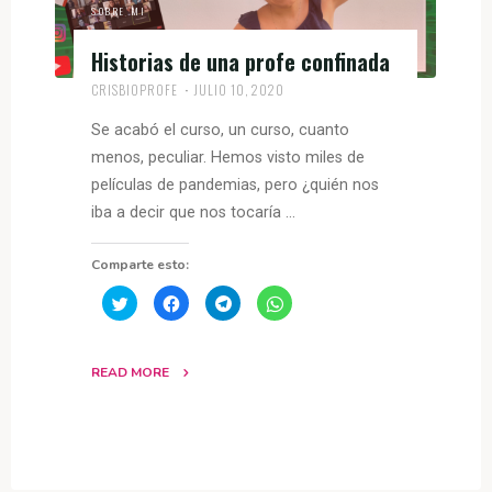
SOBRE MI
Historias de una profe confinada
CRISBIOPROFE
JULIO 10, 2020
Se acabó el curso, un curso, cuanto
menos, peculiar. Hemos visto miles de
películas de pandemias, pero ¿quién nos
iba a decir que nos tocaría …
Comparte esto:
H
H
H
H
a
a
a
a
z
z
z
z
c
c
c
c
l
l
l
l
i
i
i
i
READ MORE
c
c
c
c
p
p
p
p
a
a
a
a
r
r
r
r
a
a
a
a
c
c
c
c
o
o
o
o
m
m
m
m
p
p
p
p