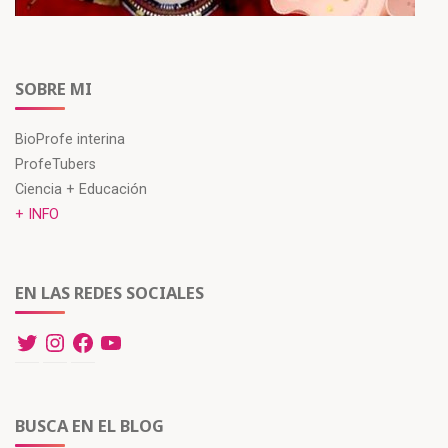
)
a
a
a
)
)
)
SOBRE MI
BioProfe interina
ProfeTubers
Ciencia + Educación
+ INFO
EN LAS REDES SOCIALES
BUSCA EN EL BLOG