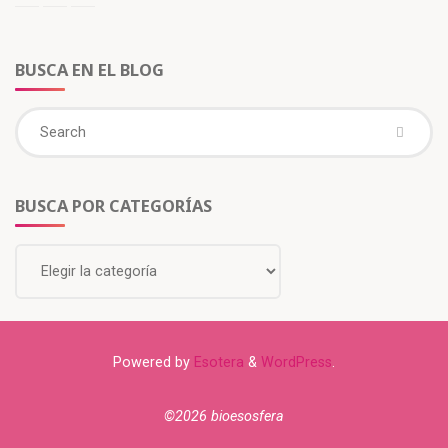
e
u
u
u
v
e
e
e
a
v
v
v
)
a
a
a
)
)
)
BUSCA EN EL BLOG
BUSCA POR CATEGORÍAS
Powered by
Esotera
&
WordPress
.
©2026 bioesosfera