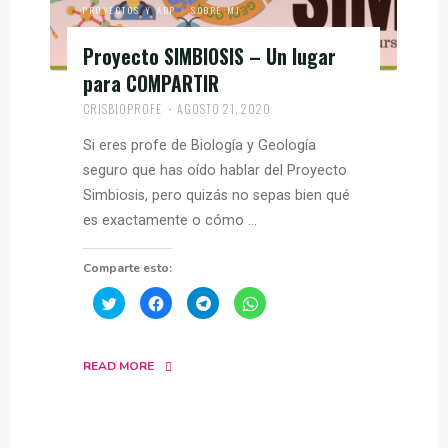
PROYECTOS Y ABP
/
SOBRE MI
Proyecto SIMBIOSIS – Un lugar
para COMPARTIR
CRISBIOPROFE
AGOSTO 21, 2020
Si eres profe de Biología y Geología
seguro que has oído hablar del Proyecto
Simbiosis, pero quizás no sepas bien qué
es exactamente o cómo …
Comparte esto:
H
H
H
H
a
a
a
a
z
z
z
z
c
c
c
c
l
l
l
l
i
i
i
i
READ MORE
c
c
c
c
p
p
p
p
a
a
a
a
r
r
r
r
a
a
a
a
c
c
c
c
o
o
o
o