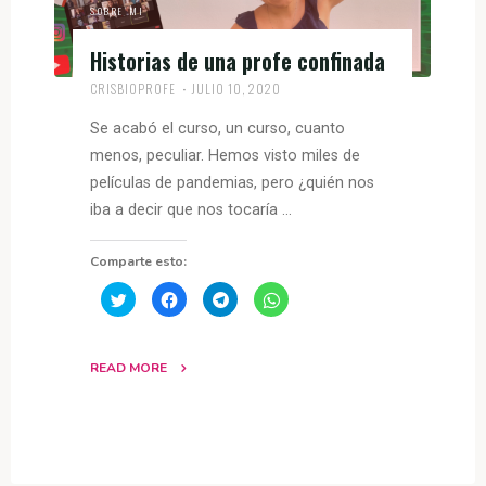
SOBRE MI
Historias de una profe confinada
CRISBIOPROFE
JULIO 10, 2020
Se acabó el curso, un curso, cuanto
menos, peculiar. Hemos visto miles de
películas de pandemias, pero ¿quién nos
iba a decir que nos tocaría …
Comparte esto:
H
H
H
H
a
a
a
a
z
z
z
z
c
c
c
c
l
l
l
l
i
i
i
i
READ MORE
c
c
c
c
p
p
p
p
a
a
a
a
r
r
r
r
a
a
a
a
c
c
c
c
o
o
o
o
m
m
m
m
p
p
p
p