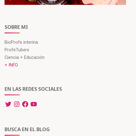
)
a
a
a
)
)
)
SOBRE MI
BioProfe interina
ProfeTubers
Ciencia + Educación
+ INFO
EN LAS REDES SOCIALES
BUSCA EN EL BLOG